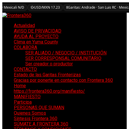
 · Mexicali N/D
💱
USD/MXN 17.23
🚦
Garitas: Andrade · San Luis RC · Mexic
Actualidad
AVISO DE PRIVACIDAD
AYUDA AL PROYECTO
Clima en Yuma County
COLABORA
SER ALIADO / NEGOCIO / INSTITUCIÓN
SER CORRESPONSAL COMUNITARIO
Ser creador o productor
CONTACTO
Estado de las Garitas Fronterizas
Gracias por ponerte en contacto con Frontera 360
Home
https://frontera360.org/manifiesto/
MANIFIESTO
Participa
PERSONAS QUE SUMAN
Quienes Somos
Síntesis Frontera 360
SÚMATE A FRONTERA 360