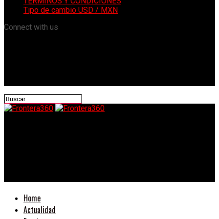
TÉRMINOS Y CONDICIONES
Tipo de cambio USD / MXN
Connect with us
Frontera360
Housing America realiza su primera Feria de Vivienda y anuncia
becas de hasta $10,000 para reparar viviendas de adultos
mayores en el Condado de Yuma
Home
Actualidad