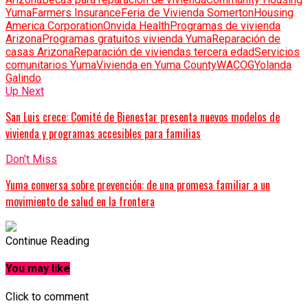
Yuma
Farmers Insurance
Feria de Vivienda Somerton
Housing
America Corporation
Onvida Health
Programas de vivienda
Arizona
Programas gratuitos vivienda Yuma
Reparación de
casas Arizona
Reparación de viviendas tercera edad
Servicios
comunitarios Yuma
Vivienda en Yuma County
WACOG
Yolanda
Galindo
Up Next
San Luis crece: Comité de Bienestar presenta nuevos modelos de
vivienda y programas accesibles para familias
Don't Miss
Yuma conversa sobre prevención: de una promesa familiar a un
movimiento de salud en la frontera
Continue Reading
You may like
Click to comment