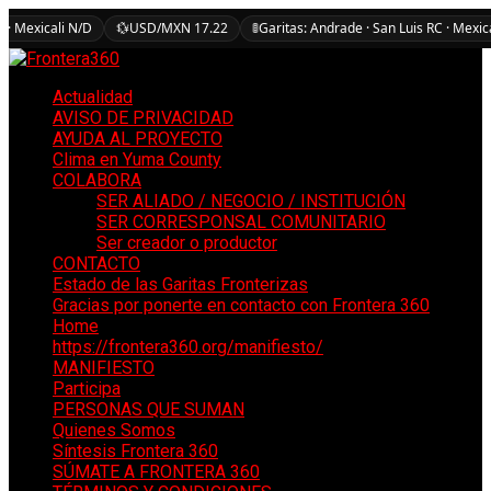
 · Mexicali N/D
💱
USD/MXN 17.22
🚦
Garitas: Andrade · San Luis RC · Mexic
Actualidad
AVISO DE PRIVACIDAD
AYUDA AL PROYECTO
Clima en Yuma County
COLABORA
SER ALIADO / NEGOCIO / INSTITUCIÓN
SER CORRESPONSAL COMUNITARIO
Ser creador o productor
CONTACTO
Estado de las Garitas Fronterizas
Gracias por ponerte en contacto con Frontera 360
Home
https://frontera360.org/manifiesto/
MANIFIESTO
Participa
PERSONAS QUE SUMAN
Quienes Somos
Síntesis Frontera 360
SÚMATE A FRONTERA 360