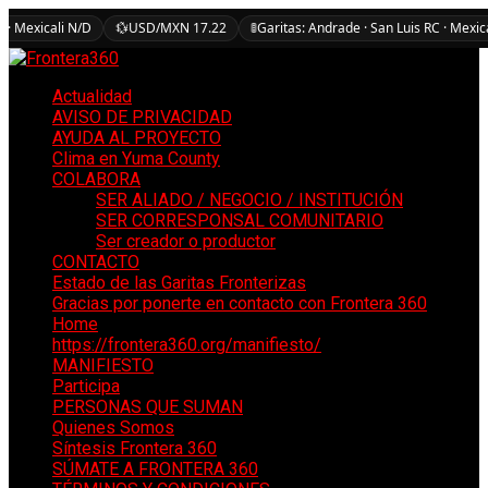
 · Mexicali N/D
💱
USD/MXN 17.22
🚦
Garitas: Andrade · San Luis RC · Mexic
Actualidad
AVISO DE PRIVACIDAD
AYUDA AL PROYECTO
Clima en Yuma County
COLABORA
SER ALIADO / NEGOCIO / INSTITUCIÓN
SER CORRESPONSAL COMUNITARIO
Ser creador o productor
CONTACTO
Estado de las Garitas Fronterizas
Gracias por ponerte en contacto con Frontera 360
Home
https://frontera360.org/manifiesto/
MANIFIESTO
Participa
PERSONAS QUE SUMAN
Quienes Somos
Síntesis Frontera 360
SÚMATE A FRONTERA 360