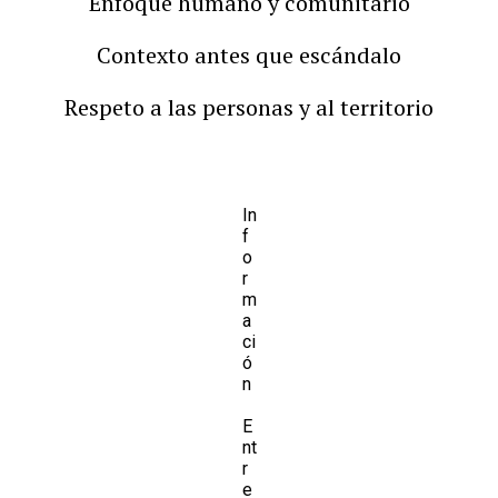
Enfoque humano y comunitario
Contexto antes que escándalo
Respeto a las personas y al territorio
In
f
o
r
m
a
ci
ó
n
E
nt
r
e