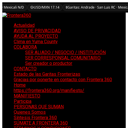
 · Mexicali N/D
💱
USD/MXN 17.14
🚦
Garitas: Andrade · San Luis RC · Mexic
Actualidad
AVISO DE PRIVACIDAD
AYUDA AL PROYECTO
Clima en Yuma County
COLABORA
SER ALIADO / NEGOCIO / INSTITUCIÓN
SER CORRESPONSAL COMUNITARIO
Ser creador o productor
CONTACTO
Estado de las Garitas Fronterizas
Gracias por ponerte en contacto con Frontera 360
Home
https://frontera360.org/manifiesto/
MANIFIESTO
Participa
PERSONAS QUE SUMAN
Quienes Somos
Síntesis Frontera 360
SÚMATE A FRONTERA 360