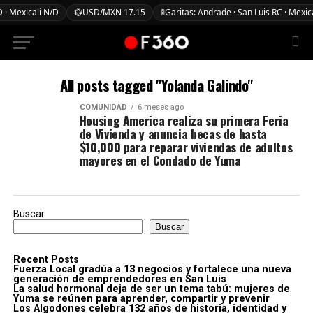
 · Mexicali N/D
💱
USD/MXN 17.15
🚦
Garitas: Andrade · San Luis RC · Mexic
All posts tagged "Yolanda Galindo"
COMUNIDAD
6 meses ago
Housing America realiza su primera Feria
de Vivienda y anuncia becas de hasta
$10,000 para reparar viviendas de adultos
mayores en el Condado de Yuma
Buscar
Buscar
Recent Posts
Fuerza Local gradúa a 13 negocios y fortalece una nueva
generación de emprendedores en San Luis
La salud hormonal deja de ser un tema tabú: mujeres de
Yuma se reúnen para aprender, compartir y prevenir
Los Algodones celebra 132 años de historia, identidad y