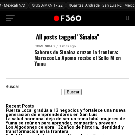
 · Mexicali N/D
💱
USD/MXN 17.22
🚦
Garitas: Andrade · San Luis RC · Mexic
All posts tagged "Sinaloa"
COMUNIDAD
1 mes ago
Sabores de Sinaloa cruzan la frontera:
Mariscos La Apoma recibe el Sello M en
Yuma
Buscar
Buscar
Recent Posts
Fuerza Local gradúa a 13 negocios y fortalece una nueva
generación de emprendedores en San Luis
La salud hormonal deja de ser un tema tabú: mujeres de
Yuma se reúnen para aprender, compartir y prevenir
Los Algodones celebra 132 años de historia, identidad y
transformación en la frontera