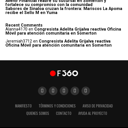
Avenir Financial reabre su sucursal en Somerton y
fortalece su compromiso con la comunidad
Sabores de Sinaloa cruzan la frontera: Mariscos La Apoma
recibe el Sello M en Yuma
Recent Comments
Alanna4170
en
Congresista Adelita Grijalva reactiva Oficina
Móvil para atención comunitaria en Somerton
Jeremiah3712
en
Congresista Adelita Grijalva reactiva
Oficina Móvil para atención comunitaria en Somerton
MANIFIESTO
TÉRMINOS Y CONDICIONES
AVISO DE PRIVACIDAD
QUIENES SOMOS
CONTACTO
AYUDA AL PROYECTO