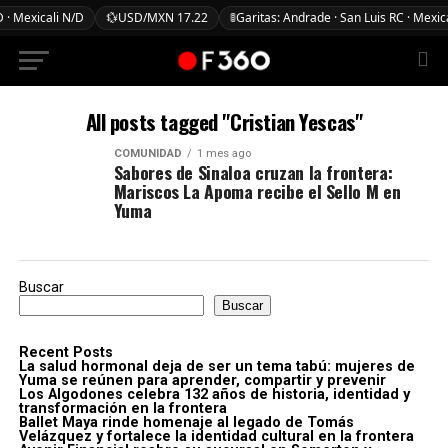
 · Mexicali N/D
💱
USD/MXN 17.22
🚦
Garitas: Andrade · San Luis RC · Mexic
All posts tagged "Cristian Yescas"
COMUNIDAD
1 mes ago
Sabores de Sinaloa cruzan la frontera:
Mariscos La Apoma recibe el Sello M en
Yuma
Buscar
Buscar
Recent Posts
La salud hormonal deja de ser un tema tabú: mujeres de
Yuma se reúnen para aprender, compartir y prevenir
Los Algodones celebra 132 años de historia, identidad y
transformación en la frontera
Ballet Maya rinde homenaje al legado de Tomás
Velázquez y fortalece la identidad cultural en la frontera