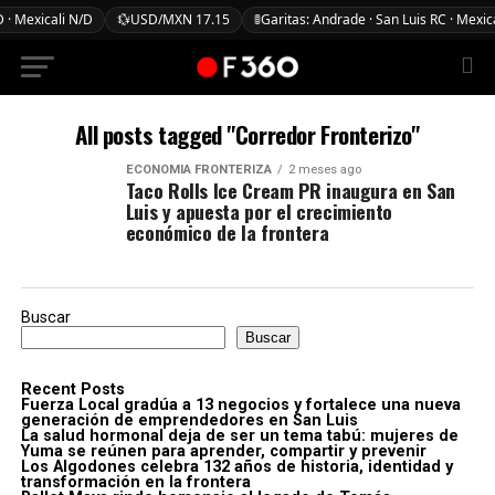
 · Mexicali N/D
💱
USD/MXN 17.15
🚦
Garitas: Andrade · San Luis RC · Mexic
All posts tagged "Corredor Fronterizo"
ECONOMÍA FRONTERIZA
2 meses ago
Taco Rolls Ice Cream PR inaugura en San
Luis y apuesta por el crecimiento
económico de la frontera
Buscar
Buscar
Recent Posts
Fuerza Local gradúa a 13 negocios y fortalece una nueva
generación de emprendedores en San Luis
La salud hormonal deja de ser un tema tabú: mujeres de
Yuma se reúnen para aprender, compartir y prevenir
Los Algodones celebra 132 años de historia, identidad y
transformación en la frontera