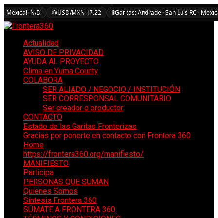
 · Mexicali N/D
💱
USD/MXN 17.22
🚦
Garitas: Andrade · San Luis RC · Mexic
Actualidad
AVISO DE PRIVACIDAD
AYUDA AL PROYECTO
Clima en Yuma County
COLABORA
SER ALIADO / NEGOCIO / INSTITUCIÓN
SER CORRESPONSAL COMUNITARIO
Ser creador o productor
CONTACTO
Estado de las Garitas Fronterizas
Gracias por ponerte en contacto con Frontera 360
Home
https://frontera360.org/manifiesto/
MANIFIESTO
Participa
PERSONAS QUE SUMAN
Quienes Somos
Síntesis Frontera 360
SÚMATE A FRONTERA 360