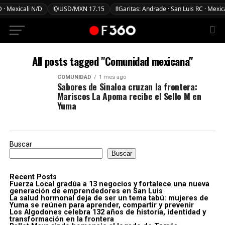
 · Mexicali N/D
💱
USD/MXN 17.15
🚦
Garitas: Andrade · San Luis RC · Mexic
All posts tagged "Comunidad mexicana"
COMUNIDAD
1 mes ago
Sabores de Sinaloa cruzan la frontera:
Mariscos La Apoma recibe el Sello M en
Yuma
Buscar
Buscar
Recent Posts
Fuerza Local gradúa a 13 negocios y fortalece una nueva
generación de emprendedores en San Luis
La salud hormonal deja de ser un tema tabú: mujeres de
Yuma se reúnen para aprender, compartir y prevenir
Los Algodones celebra 132 años de historia, identidad y
transformación en la frontera