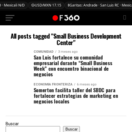
 · Mexicali N/D
💱
USD/MXN 17.15
🚦
Garitas: Andrade · San Luis RC · Mexic
All posts tagged "Small Business Development
Center"
COMUNIDAD
3 meses ago
San Luis fortalece su comunidad
empresarial durante “Small Business
Week” con encuentro binacional de
negocios
ECONOMÍA FRONTERIZA
6 meses ago
Somerton facilita taller del SBDC para
fortalecer estrategias de marketing en
negocios locales
Buscar
Buscar