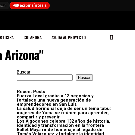
cali
📲
Recibir síntesis
RTICIPA
COLABORA
AYUDA AL PROYECTO
a Arizona"
Buscar
Buscar
Recent Posts
Fuerza Local gradúa a 13 negocios y
fortalece una nueva generación de
emprendedores en San Luis
La salud hormonal deja de ser un tema tabú:
mujeres de Yuma se reúnen para aprender,
compartir y prevenir
Los Algodones celebra 132 años de historia,
identidad y transformación en la frontera
Ballet Maya rinde homenaje al legado de
Tomás Velázquez y fortalece la identidad