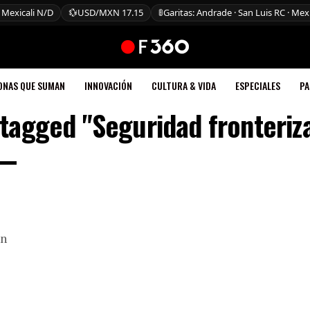
 Mexicali N/D
💱
USD/MXN 17.15
🚦
Garitas: Andrade · San Luis RC · Mexi
ONAS QUE SUMAN
INNOVACIÓN
CULTURA & VIDA
ESPECIALES
PA
 tagged "Seguridad fronteriz
on