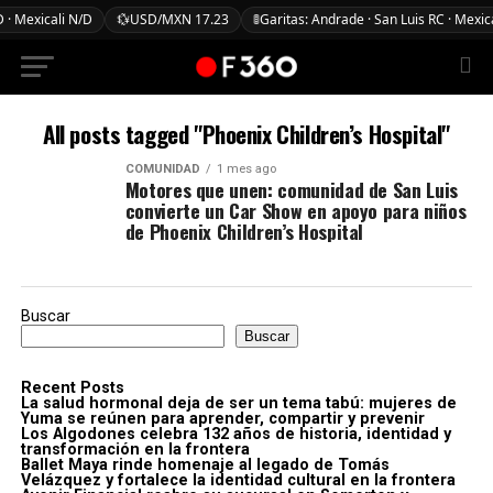
 · Mexicali N/D
💱
USD/MXN 17.23
🚦
Garitas: Andrade · San Luis RC · Mexic
All posts tagged "Phoenix Children’s Hospital"
COMUNIDAD
1 mes ago
Motores que unen: comunidad de San Luis
convierte un Car Show en apoyo para niños
de Phoenix Children’s Hospital
Buscar
Buscar
Recent Posts
La salud hormonal deja de ser un tema tabú: mujeres de
Yuma se reúnen para aprender, compartir y prevenir
Los Algodones celebra 132 años de historia, identidad y
transformación en la frontera
Ballet Maya rinde homenaje al legado de Tomás
Velázquez y fortalece la identidad cultural en la frontera