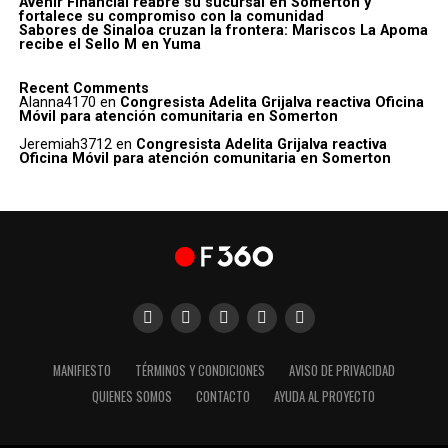
Avenir Financial reabre su sucursal en Somerton y
fortalece su compromiso con la comunidad
Sabores de Sinaloa cruzan la frontera: Mariscos La Apoma
recibe el Sello M en Yuma
Recent Comments
Alanna4170
en
Congresista Adelita Grijalva reactiva Oficina
Móvil para atención comunitaria en Somerton
Jeremiah3712
en
Congresista Adelita Grijalva reactiva
Oficina Móvil para atención comunitaria en Somerton
MANIFIESTO
TÉRMINOS Y CONDICIONES
AVISO DE PRIVACIDAD
QUIENES SOMOS
CONTACTO
AYUDA AL PROYECTO