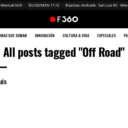
 Mexicali N/D
💱
USD/MXN 17.15
🚦
Garitas: Andrade · San Luis RC · Mexi
ONAS QUE SUMAN
INNOVACIÓN
CULTURA & VIDA
ESPECIALES
PA
All posts tagged "Off Road"
uis