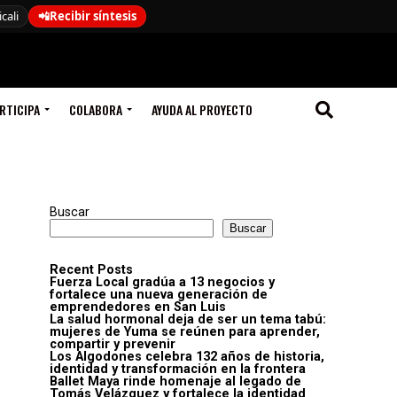
cali
📲
Recibir síntesis
RTICIPA
COLABORA
AYUDA AL PROYECTO
Buscar
Buscar
Recent Posts
Fuerza Local gradúa a 13 negocios y
fortalece una nueva generación de
emprendedores en San Luis
La salud hormonal deja de ser un tema tabú:
mujeres de Yuma se reúnen para aprender,
compartir y prevenir
Los Algodones celebra 132 años de historia,
identidad y transformación en la frontera
Ballet Maya rinde homenaje al legado de
Tomás Velázquez y fortalece la identidad