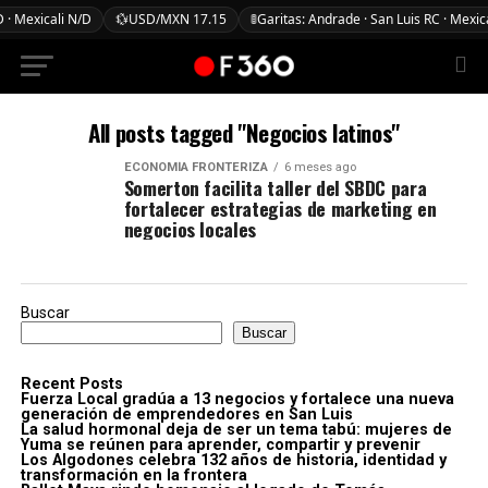
 · Mexicali N/D
💱
USD/MXN 17.15
🚦
Garitas: Andrade · San Luis RC · Mexic
All posts tagged "Negocios latinos"
ECONOMÍA FRONTERIZA
6 meses ago
Somerton facilita taller del SBDC para
fortalecer estrategias de marketing en
negocios locales
Buscar
Buscar
Recent Posts
Fuerza Local gradúa a 13 negocios y fortalece una nueva
generación de emprendedores en San Luis
La salud hormonal deja de ser un tema tabú: mujeres de
Yuma se reúnen para aprender, compartir y prevenir
Los Algodones celebra 132 años de historia, identidad y
transformación en la frontera