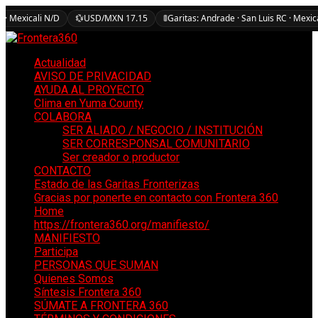
 · Mexicali N/D
💱
USD/MXN 17.15
🚦
Garitas: Andrade · San Luis RC · Mexic
Actualidad
AVISO DE PRIVACIDAD
AYUDA AL PROYECTO
Clima en Yuma County
COLABORA
SER ALIADO / NEGOCIO / INSTITUCIÓN
SER CORRESPONSAL COMUNITARIO
Ser creador o productor
CONTACTO
Estado de las Garitas Fronterizas
Gracias por ponerte en contacto con Frontera 360
Home
https://frontera360.org/manifiesto/
MANIFIESTO
Participa
PERSONAS QUE SUMAN
Quienes Somos
Síntesis Frontera 360
SÚMATE A FRONTERA 360