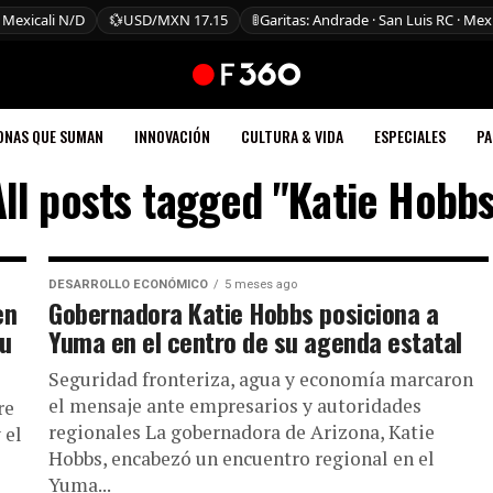
 Mexicali N/D
💱
USD/MXN 17.15
🚦
Garitas: Andrade · San Luis RC · Mexi
ONAS QUE SUMAN
INNOVACIÓN
CULTURA & VIDA
ESPECIALES
PA
All posts tagged "Katie Hobbs
DESARROLLO ECONÓMICO
5 meses ago
en
Gobernadora Katie Hobbs posiciona a
su
Yuma en el centro de su agenda estatal
Seguridad fronteriza, agua y economía marcaron
el mensaje ante empresarios y autoridades
re
regionales La gobernadora de Arizona, Katie
 el
Hobbs, encabezó un encuentro regional en el
Yuma...