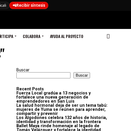
cali
📲
Recibir síntesis
RTICIPA
COLABORA
AYUDA AL PROYECTO
"
Buscar
Buscar
Recent Posts
Fuerza Local gradúa a 13 negocios y
fortalece una nueva generación de
emprendedores en San Luis
La salud hormonal deja de ser un tema tabú:
mujeres de Yuma se reúnen para aprender,
compartir y prevenir
Los Algodones celebra 132 años de historia,
identidad y transformación en la frontera
Ballet Maya rinde homenaje al legado de
Tomás Velázquez y fortalece la identidad