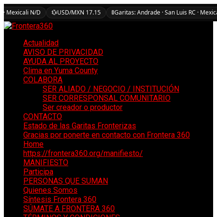
 · Mexicali N/D
💱
USD/MXN 17.15
🚦
Garitas: Andrade · San Luis RC · Mexic
Actualidad
AVISO DE PRIVACIDAD
AYUDA AL PROYECTO
Clima en Yuma County
COLABORA
SER ALIADO / NEGOCIO / INSTITUCIÓN
SER CORRESPONSAL COMUNITARIO
Ser creador o productor
CONTACTO
Estado de las Garitas Fronterizas
Gracias por ponerte en contacto con Frontera 360
Home
https://frontera360.org/manifiesto/
MANIFIESTO
Participa
PERSONAS QUE SUMAN
Quienes Somos
Síntesis Frontera 360
SÚMATE A FRONTERA 360