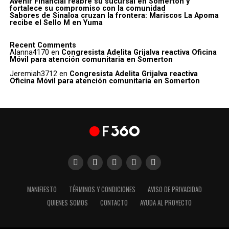
Avenir Financial reabre su sucursal en Somerton y
fortalece su compromiso con la comunidad
Sabores de Sinaloa cruzan la frontera: Mariscos La Apoma
recibe el Sello M en Yuma
Recent Comments
Alanna4170
en
Congresista Adelita Grijalva reactiva Oficina
Móvil para atención comunitaria en Somerton
Jeremiah3712
en
Congresista Adelita Grijalva reactiva
Oficina Móvil para atención comunitaria en Somerton
MANIFIESTO
TÉRMINOS Y CONDICIONES
AVISO DE PRIVACIDAD
QUIENES SOMOS
CONTACTO
AYUDA AL PROYECTO