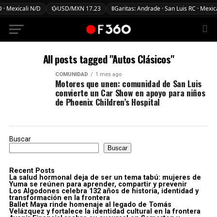
 · Mexicali N/D
💱
USD/MXN 17.23
🚦
Garitas: Andrade · San Luis RC · Mexic
All posts tagged "Autos Clásicos"
COMUNIDAD
1 mes ago
Motores que unen: comunidad de San Luis
convierte un Car Show en apoyo para niños
de Phoenix Children’s Hospital
Buscar
Buscar
Recent Posts
La salud hormonal deja de ser un tema tabú: mujeres de
Yuma se reúnen para aprender, compartir y prevenir
Los Algodones celebra 132 años de historia, identidad y
transformación en la frontera
Ballet Maya rinde homenaje al legado de Tomás
Velázquez y fortalece la identidad cultural en la frontera