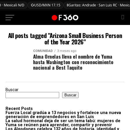
 · Mexicali N/D
💱
USD/MXN 17.15
🚦
Garitas: Andrade · San Luis RC · Mexic
All posts tagged "Arizona Small Business Person
of the Year 2026"
COMUNIDAD
3 meses ago
Alma Ornelas lleva el nombre de Yuma
hasta Washington con reconocimiento
nacional a Best Taquito
Buscar
Buscar
Recent Posts
Fuerza Local gradúa a 13 negocios y fortalece una nueva
generación de emprendedores en San Luis
La salud hormonal deja de ser un tema tabú: mujeres de
Yuma se reúnen para aprender, compartir y prevenir
Los Algodones celebra 132 años de historia, identidad y