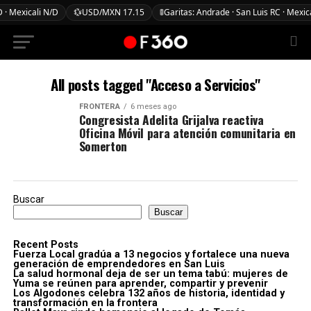
 · Mexicali N/D
💱
USD/MXN 17.15
🚦
Garitas: Andrade · San Luis RC · Mexic
All posts tagged "Acceso a Servicios"
FRONTERA
6 meses ago
Congresista Adelita Grijalva reactiva
Oficina Móvil para atención comunitaria en
Somerton
Buscar
Buscar
Recent Posts
Fuerza Local gradúa a 13 negocios y fortalece una nueva
generación de emprendedores en San Luis
La salud hormonal deja de ser un tema tabú: mujeres de
Yuma se reúnen para aprender, compartir y prevenir
Los Algodones celebra 132 años de historia, identidad y
transformación en la frontera